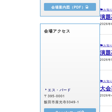
会場案内図（PDF）
お知
演題
2026年
会場アクセス
お知
演題
2026年
お知
大会
エス・バード
2026年
〒395-0001
飯田市座光寺3349-1