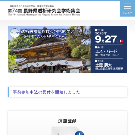
togg
navi
事前参加申込の受付を開始しました
演題登録