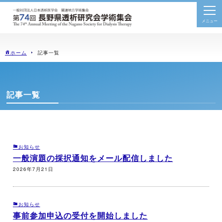
togg
navi
ホーム
記事一覧
記事一覧
お知らせ
一般演題の採択通知をメール配信しました
2026年7月21日
お知らせ
事前参加申込の受付を開始しました