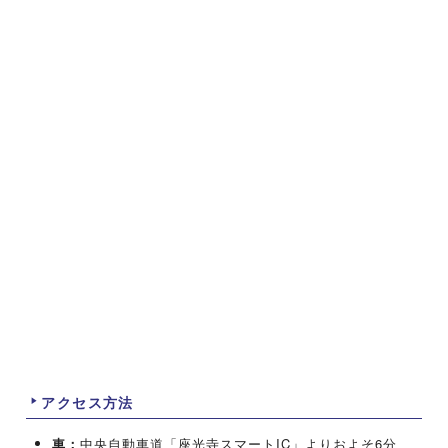
アクセス方法
車：
中央自動車道「座光寺スマートIC」よりおよそ6分