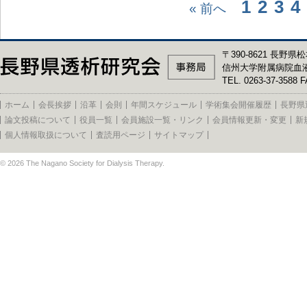
1
2
3
4
« 前へ
〒390-8621 長野県松
信州大学附属病院血
TEL. 0263-37-3588 F
ホーム
会長挨拶
沿革
会則
年間スケジュール
学術集会開催履歴
長野県
論文投稿について
役員一覧
会員施設一覧・リンク
会員情報更新・変更
新
個人情報取扱について
査読用ページ
サイトマップ
© 2026
The Nagano Society for Dialysis Therapy
.