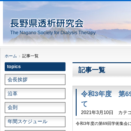
The Nagano Society for Dialysis Therapy
ホーム
記事一覧
topics
記事一覧
会長挨拶
令和3年度 第
沿革
て
会則
2021年3月10日
カテゴ
年間スケジュール
令和3年度の第69回学術集会
日：令和3年9月12（日） 