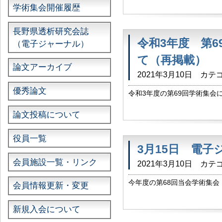
学術集会開催履歴
篠ノ井総合病院様には、今年度の
長野県透析研究会誌
令和3年度 第
（電子ジャーナル）
て（再掲載）
論文アーカイブ
2021年3月10日
カテゴ
優秀論文
令和3年度の第69回学術集会
日：令和3年9月12（日） 
篠ノ井総合病院様には、今年度の
論文投稿について
役員一覧
3月15日 電
会員施設一覧・リンク
2021年3月10日
カテゴ
今年度の第68回当会学術集会
会員情報更新・変更
のご投稿をいただきました。
感謝申し上げます。 著者・共著
新規入会について