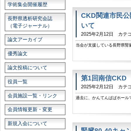
学術集会開催履歴
CKD関連市民公
長野県透析研究会誌
いて
（電子ジャーナル）
2025年2月12日
カテゴ
論文アーカイブ
当会が支援している長野県腎臓
ホールにて、 4月20日に伊
優秀論文
催する予定です。 添付のような
論文投稿について
第1回南信CK
役員一覧
2025年2月12日
カテゴ
会員施設一覧・リンク
過去に、かんてんぱぱホール
なり、 第 1 回南信 CKD
会員情報更新・変更
当日の要員について、すでに個
新規入会について
腎臓80-40キ