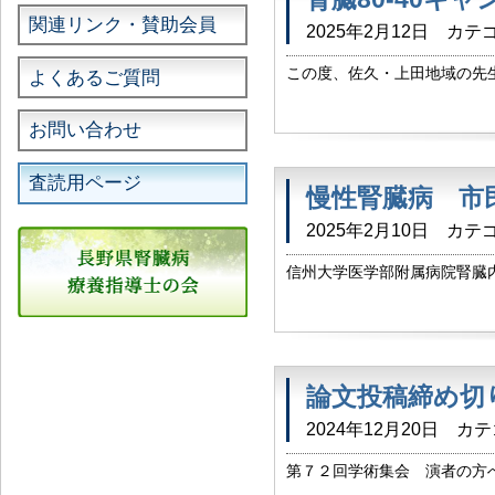
関連リンク・賛助会員
2025年2月12日
カテゴ
この度、佐久・上田地域の先生
よくあるご質問
りました。 このキャンペーンは
eGFRや蛋白尿のチェック、日
お問い合わせ
査読用ページ
慢性腎臓病 市
2025年2月10日
カテゴ
信州大学医学部附属病院腎臓
し、 下記の通り、慢性腎臓
り５年ぶりの開催となりますが
論文投稿締め切
2024年12月20日
カテ
第７２回学術集会 演者の方へ
をご投稿いただきました方に