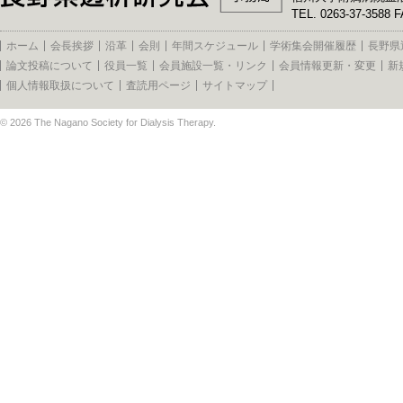
TEL. 0263-37-3588 F
ホーム
会長挨拶
沿革
会則
年間スケジュール
学術集会開催履歴
長野県
論文投稿について
役員一覧
会員施設一覧・リンク
会員情報更新・変更
新
個人情報取扱について
査読用ページ
サイトマップ
© 2026
The Nagano Society for Dialysis Therapy
.