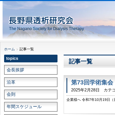
The Nagano Society for Dialysis Therapy
ホーム
記事一覧
topics
記事一覧
会長挨拶
第73回学術集
沿革
2025年2月28日
カテゴ
会則
企業様へ 令和7年10月19
種申込書を含みます）は こちら
年間スケジュール
曲中央病院） < […]