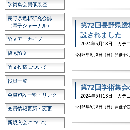
学術集会開催履歴
り、会員専用のID、パ […]
長野県透析研究会誌
第72回長野県
（電子ジャーナル）
設されました
論文アーカイブ
2024年5月13日
カテゴ
優秀論文
令和6年9月8日（日）開催予
れました。 → https://www.
よび詳細 […]
論文投稿について
役員一覧
第72回学術集
会員施設一覧・リンク
2024年5月13日
カテゴ
令和6年9月8日（日）開催予
会員情報更新・変更
れました。 → https://www.
ます […]
新規入会について