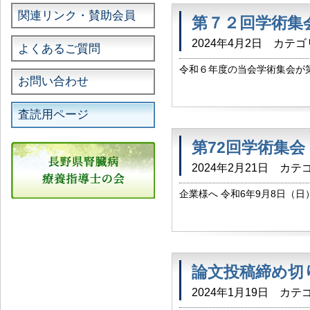
関連リンク・賛助会員
第７２回学術集
2024年4月2日
カテゴ
よくあるご質問
令和６年度の当会学術集会が第
お問い合わせ
時 ： 令和６年９月８日（日）
二 （松本市立病院 腎透析セン
査読用ページ
第72回学術集
2024年2月21日
カテゴ
企業様へ 令和6年9月8日（
申込書を含みます）は こちらか
析研究会学術集会）趣意 […]
論文投稿締め切
2024年1月19日
カテゴ