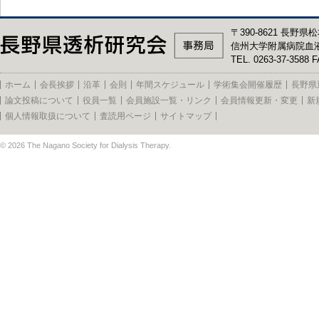
〒390-8621 長野県松
信州大学附属病院血
TEL. 0263-37-3588 F
ホーム
会長挨拶
沿革
会則
年間スケジュール
学術集会開催履歴
長野県
論文投稿について
役員一覧
会員施設一覧・リンク
会員情報更新・変更
新
個人情報取扱について
査読用ページ
サイトマップ
© 2026
The Nagano Society for Dialysis Therapy
.