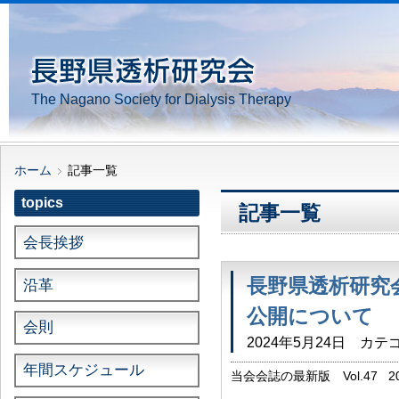
The Nagano Society for Dialysis Therapy
ホーム
記事一覧
topics
記事一覧
会長挨拶
長野県透析研究会誌
沿革
公開について
会則
2024年5月24日
カテゴ
年間スケジュール
当会会誌の最新版 Vol.47
した。 当ホームページのtopi