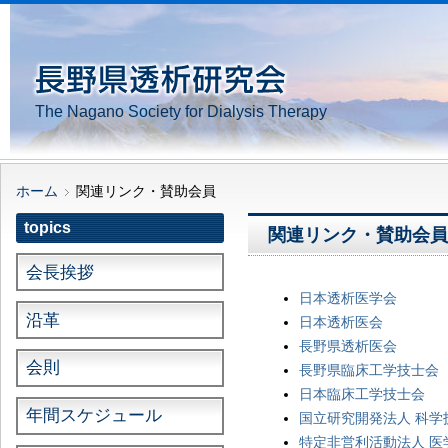
The Nagano Society for Dialysis Therapy
ホーム
関連リンク・賛助会員
topics
関連リンク・賛助会員
会長挨拶
日本透析医学会
沿革
日本透析医会
長野県透析医会
会則
長野県臨床工学技士会
日本臨床工学技士会
年間スケジュール
国立研究開発法人 科
特定非営利活動法人 