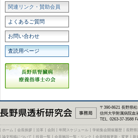
関連リンク・賛助会員
よくあるご質問
お問い合わせ
査読用ページ
〒390-8621 長野県松
信州大学附属病院血
TEL. 0263-37-3588 F
ホーム
会長挨拶
沿革
会則
年間スケジュール
学術集会開催履歴
長野県
論文投稿について
役員一覧
会員施設一覧・リンク
会員情報更新・変更
新