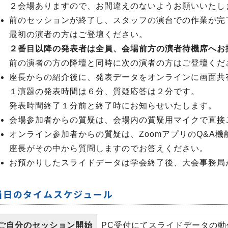
２会場ありますので、お間違えのないようお願いいたし
前のセッションが終了し、スタッフの演台での作業が完
最初の演者の方はご登壇ください。
２番目以降の発表者は全員、会場前方の演者待機席へお
前の演者の方の降壇と同時に次の演者の方はご登壇くだ
座長からの紹介後に、発表データをオンラインに画面共
１演題の発表時間は６分、質疑応答は２分です。
発表時間終了１分前と終了時にお知らせいたします。
会場参加者からの質疑は、会場内の質疑用マイクで直接
オンライン参加者からの質疑は、ZoomアプリのQ&A
座長がその中から質問しますのでお答えください。
お預かりしたスライドデータは学会終了後、大会事務局
当日のタイムスケジュール
ご自分のセッション開始
PC受付にてスライドデータの