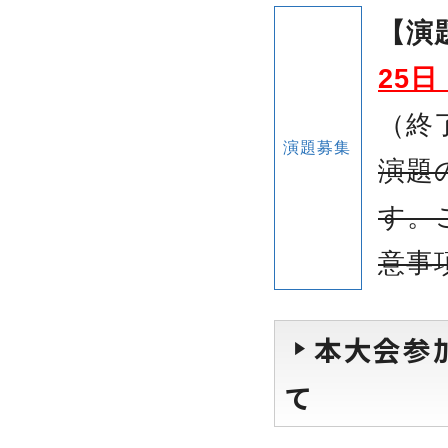
【演
25
（終
演題募集
演題
す。
意事
本大会参
て