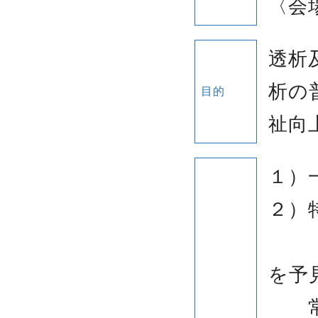
〈会場
透析
析の
目的
祉向
１）
２）
「安
を予
常喜