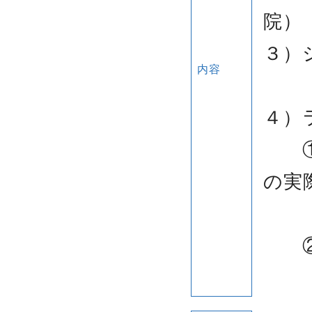
院）
３）
内容
「透
４）
①「
の実
大久
②「
風間