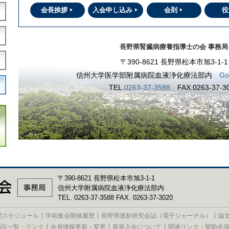
会長挨拶
入会申し込み
会則
役
長野県腎臓病療養指導士の会 事務局
〒390-8621 長野県松本市旭3-1-1
信州大学医学部附属病院血液浄化療法部内
G
TEL.
0263-37-3588
FAX.0263-37-3
〒390-8621 長野県松本市旭3-1-1
信州大学附属病院血液浄化療法部内
TEL. 0263-37-3588 FAX. 0263-37-3020
間スケジュール
学術集会開催履歴
長野県透析研究会誌（電子ジャーナル）
論
施設一覧・リンク
会員情報更新・変更
新規入会について
関連リンク・賛助会