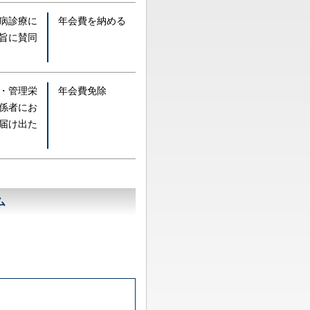
病診療に
年会費を納める
旨に賛同
・管理栄
年会費免除
係者にお
届け出た
ム