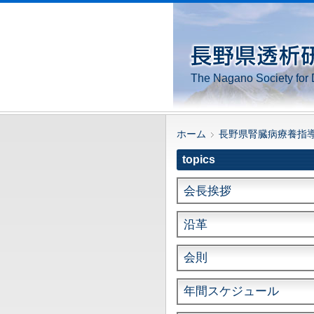
The Nagano Society for 
ホーム
長野県腎臓病療養指
topics
会長挨拶
沿革
会則
年間スケジュール