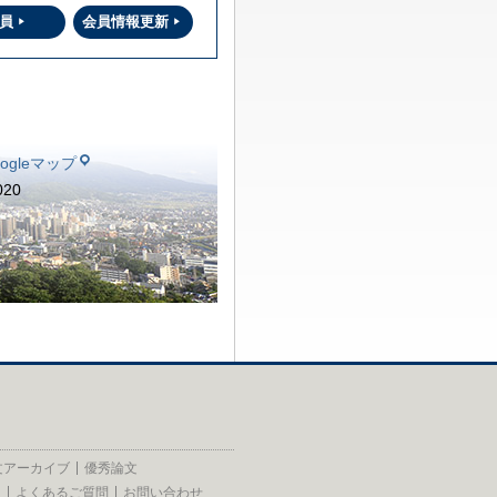
員
会員情報更新
oogleマップ
020
文アーカイブ
優秀論文
員
よくあるご質問
お問い合わせ