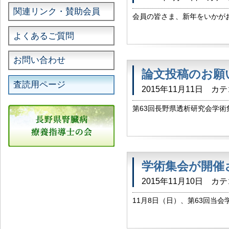
関連リンク・賛助会員
会員の皆さま、新年をいかが
くにあたり 「施設会費請求
よくあるご質問
印刷さんに相談しまして、今回
お問い合わせ
論文投稿のお願
査読用ページ
2015年11月11日
カテ
第63回長野県透析研究会学術
発表お疲れ様でございました
申し上げます。 演者の方々には
学術集会が開催
2015年11月10日
カテ
11月8日（日）、第63回当
なりましたこと 心より感謝
してくださった 成進社印刷様、