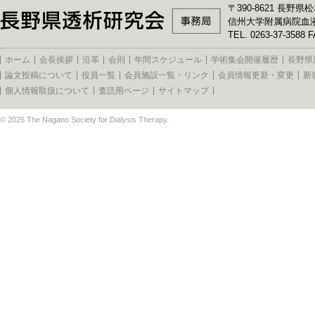
〒390-8621 長野県松
信州大学附属病院血
TEL. 0263-37-3588 F
ホーム
会長挨拶
沿革
会則
年間スケジュール
学術集会開催履歴
長野県
論文投稿について
役員一覧
会員施設一覧・リンク
会員情報更新・変更
新
個人情報取扱について
査読用ページ
サイトマップ
© 2026
The Nagano Society for Dialysis Therapy
.