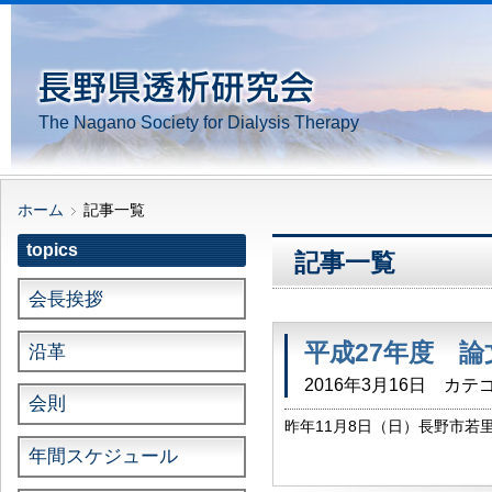
The Nagano Society for Dialysis Therapy
ホーム
記事一覧
topics
記事一覧
会長挨拶
平成27年度 
沿革
2016年3月16日
カテゴ
会則
昨年11月8日（日）長野市若
集会にて発表された演題の 
年間スケジュール
多用の中書き上げていただきまし