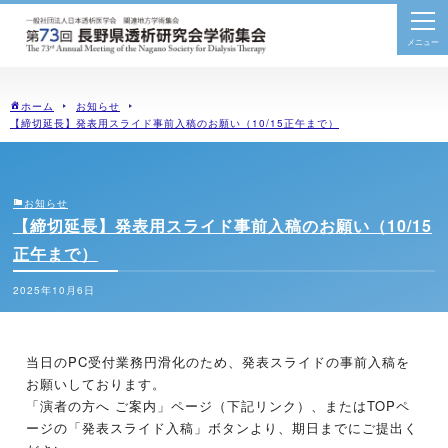
togg
navi
ホーム
お知らせ
【締切延長】発表用スライド事前入稿のお願い（10/15正午まで）
お知らせ
【締切延長】発表用スライド事前入稿のお願い（10/15
正午まで）
2025年10月6日
当日のPC受付業務円滑化のため、発表スライドの事前入稿を
お願いしております。
「演者の方へ ご案内」ページ（下記リンク）、またはTOPペ
ージの「発表スライド入稿」ボタンより、期日までにご提出く