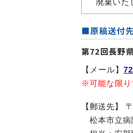
廃棄いた
■原稿送付
第72回長野
【メール】
72
※可能な限り
【郵送先】 〒3
松本市立病