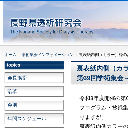
The Nagano Society for Dialysis Therapy
ホーム
学術集会インフォメーション
裏表紙内側（カラー）枠の
topics
裏表紙内側（カ
第69回学術集会
会長挨拶
沿革
令和3年度開催の第
会則
プログラム・抄録
りますが、
年間スケジュール
裏表紙内側カラーの