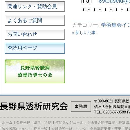
ｍail
69touseki@
関連リンク・賛助会員
＊＊＊＊＊＊＊＊
よくあるご質問
カテゴリー:
学術集会イ
« 新しい記事
お問い合わせ
査読用ページ
〒390-8621 長野県松
信州大学附属病院血
TEL. 0263-37-3588 F
ホーム
会長挨拶
沿革
会則
年間スケジュール
学術集会開催履歴
長野県
論文投稿について
役員一覧
会員施設一覧・リンク
会員情報更新・変更
新