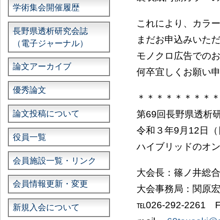
学術集会開催履歴
これにより、カラ
長野県透析研究会誌
まだお申込みいた
（電子ジャーナル）
モノクロ広告での
論文アーカイブ
何卒宜しくお願い
優秀論文
＊＊＊＊＊＊＊＊
第69回長野県透析
論文投稿について
令和３年9月12日
役員一覧
ハイブリッドのオ
会員施設一覧・リンク
大会長：篠ノ井総合
会員情報更新・変更
大会事務局：関原
℡026-292-2261 F
新規入会について