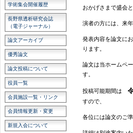
学術集会開催履歴
おかげさまで盛会
長野県透析研究会誌
演者の方には、来
（電子ジャーナル）
発表内容を論文に
論文アーカイブ
ります。
優秀論文
論文は当ホームペ
論文投稿について
す。
役員一覧
投稿可能期間は
会員施設一覧・リンク
すので、
会員情報更新・変更
各位には論文のご
新規入会について
詳細は別途案内い