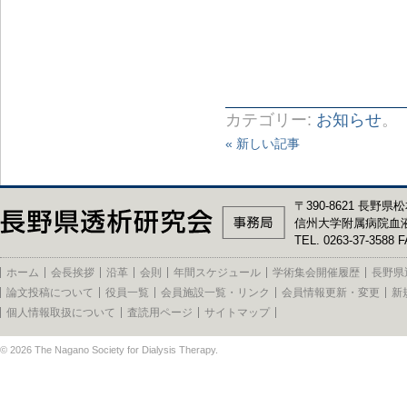
カテゴリー:
お知らせ
。
« 新しい記事
〒390-8621 長野県松
信州大学附属病院血
TEL. 0263-37-3588 F
ホーム
会長挨拶
沿革
会則
年間スケジュール
学術集会開催履歴
長野県
論文投稿について
役員一覧
会員施設一覧・リンク
会員情報更新・変更
新
個人情報取扱について
査読用ページ
サイトマップ
© 2026
The Nagano Society for Dialysis Therapy
.