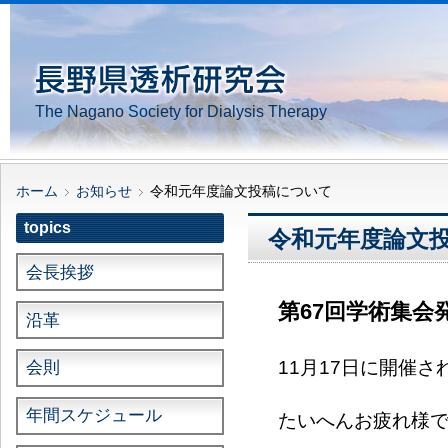
The Nagano Society for Dialysis Therapy
ホーム
お知らせ
令和元年度論文投稿について
topics
令和元年度論文
会長挨拶
第67回学術集会
沿革
11月17日に開催
会則
年間スケジュール
たいへんお疲れ様