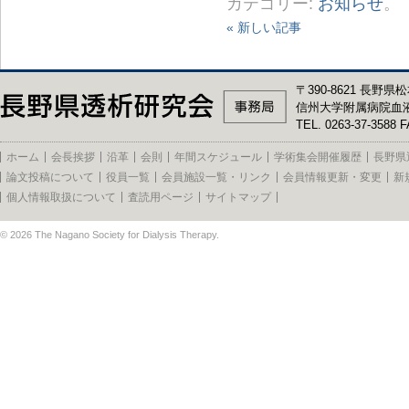
カテゴリー:
お知らせ
。
« 新しい記事
〒390-8621 長野県松
信州大学附属病院血
TEL. 0263-37-3588 F
ホーム
会長挨拶
沿革
会則
年間スケジュール
学術集会開催履歴
長野県
論文投稿について
役員一覧
会員施設一覧・リンク
会員情報更新・変更
新
個人情報取扱について
査読用ページ
サイトマップ
© 2026
The Nagano Society for Dialysis Therapy
.