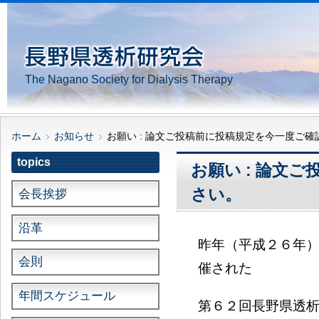
The Nagano Society for Dialysis Therapy
ホーム
お知らせ
お願い : 論文ご投稿前に投稿規定を今一度ご
topics
お願い : 論文
さい。
会長挨拶
沿革
昨年（平成２６年
会則
催された
年間スケジュール
第６２回長野県透