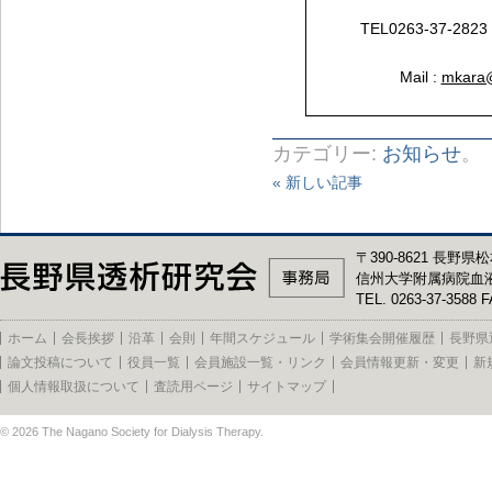
TEL0263-37-282
Mail :
mkara@
カテゴリー:
お知らせ
。
« 新しい記事
〒390-8621 長野県松
信州大学附属病院血
TEL. 0263-37-3588 F
ホーム
会長挨拶
沿革
会則
年間スケジュール
学術集会開催履歴
長野県
論文投稿について
役員一覧
会員施設一覧・リンク
会員情報更新・変更
新
個人情報取扱について
査読用ページ
サイトマップ
© 2026
The Nagano Society for Dialysis Therapy
.