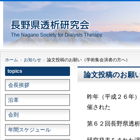
The Nagano Society for Dialysis Therapy
ホーム
お知らせ
論文投稿のお願い（学術集会演者の方へ）
topics
論文投稿のお願
会長挨拶
昨年（平成２６年
沿革
催された
会則
第６２回長野県透
年間スケジュール