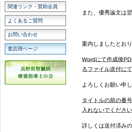
関連リンク・賛助会員
また、優秀論文は
よくあるご質問
お問い合わせ
案内しましたとお
査読用ページ
Word
にて作成後
PD
るファイル送付に
よろしくお願い申
タイトルの前の番
入れないでくださ
詳しくは送付済み