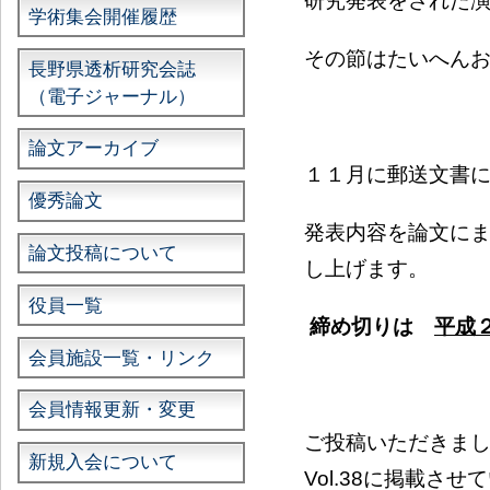
研究発表をされた
学術集会開催履歴
その節はたいへん
長野県透析研究会誌
（電子ジャーナル）
論文アーカイブ
１１月に郵送文書
優秀論文
発表内容を論文に
論文投稿について
し上げます。
役員一覧
締め切りは
平
成
会員施設一覧・リンク
会員情報更新・変更
ご投稿いただきま
新規入会について
Vol.38に掲載さ