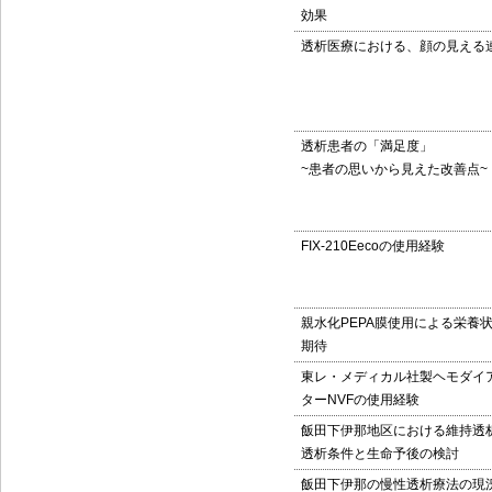
効果
透析医療における、顔の見える
透析患者の「満足度」
~患者の思いから見えた改善点~
FIX-210Eecoの使用経験
親水化PEPA膜使用による栄養
期待
東レ・メディカル社製ヘモダイ
ターNVFの使用経験
飯田下伊那地区における維持透
透析条件と生命予後の検討
飯田下伊那の慢性透析療法の現況(