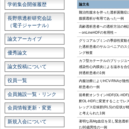
学術集会開催履歴
論文名
難治性腹水を伴った透析困難症
長野県透析研究会誌
腹膜透析が有用であった一例
（電子ジャーナル）
高齢透析患者への透析方法の検
– onLineHDFの有用性 –
論文アーカイブ
グリコアルブミンの季節性変動
た透析患者のサルコペニアのス
優秀論文
ング検査
カフ型カテーテルのブリッジユ
論文投稿について
感染性心内膜炎による溢水を合
持透析患者の1例
役員一覧
内服治療によりHCV-RNAが陰
析患者の一例
会員施設一覧・リンク
前希釈オンラインHDF(OL-HDF
釈OL-HDFに変更することでレ
レッグス症候群(RLS)の症状が
会員情報更新・変更
と考えられた1例
新規入会について
著明な高Mg血症を呈し緊急透
た80歳男性の一例