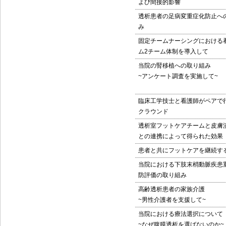
よび間接的影響
透析患者の足病変重症化防止へ
み
固定チームナーシングにおける
ム2チーム体制を導入して
当院の腎移植への取り組み
~アンケート調査を実施して~
臨床工学技士と看護師がペアで
クラウンド
透析室フットケアチームと皮膚
との連携によって得られた効果
患者と共にフットケアを継続す
当院における下肢末梢動脈疾患
防評価の取り組み
高齢透析患者の家族介護
~男性介護者を支援して~
当院における療法選択について
~なぜ腹膜透析を選ばないのか~