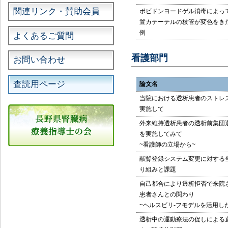
関連リンク・賛助会員
ポビドンヨードゲル消毒によっ
置カテーテルの枝管が変色をき
例
よくあるご質問
看護部門
お問い合わせ
査読用ページ
論文名
当院における透析患者のストレ
実施して
外来維持透析患者の透析前集団
を実施してみて
~看護師の立場から~
献腎登録システム変更に対する
り組みと課題
自己都合により透析拒否で来院
患者さんとの関わり
~ヘルスビリ-フモデルを活用し
透析中の運動療法の促しによる