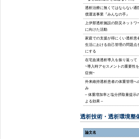
透析治療に無くてはならない通
償運送事業『みんなの手』
上伊那透析施設の防災ネットワ
に向けた活動
家庭での支援が得にくい透析患
生活における自己管理の問題点
にする
在宅血液透析導入を振り返って
~導入時アセスメントの重要性を
症例~
外来維持透析患者の体重管理へ
み
– 体重増加率と塩分摂取量提示
よる効果 –
透析技術・透析環境整
論文名