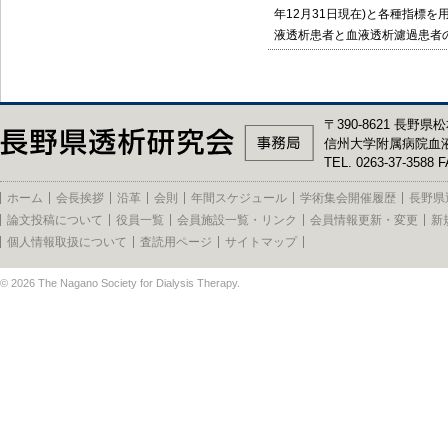
年12月31日現在)と各種指標を
液透析患者と血液透析濾過患者
〒390-8621 長野県松
信州大学附属病院血
TEL. 0263-37-3588 F
ホーム
会長挨拶
沿革
会則
年間スケジュール
学術集会開催履歴
長野県
論文投稿について
役員一覧
会員施設一覧・リンク
会員情報更新・変更
新
個人情報取扱について
査読用ページ
サイトマップ
© 2026
The Nagano Society for Dialysis Therapy
.