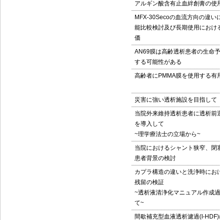
アルギン酸含有止血絆創膏の使
MFX-30Secoの血流方向の違
能比較検討及び長期使用におけ
価
AN69膜は高齢透析患者の生命
する可能性がある
高齢者にPMMA膜を使用する有
災害に強い透析施設を目指して
当院外来維持透析患者に透析前
を導入して
~理学療法士の立場から~
当院におけるシャント狭窄、閉
患者背景の検討
カプラ構造の違いと洗浄時にお
残留の検証
~透析液清浄化マニュアル作成
て~
間歇補充型血液透析濾過(I-HDF