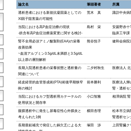
論文名
筆頭著者
所属
透析患者における新規抗凝固薬としての
荒木 真
諏訪中央病
XI因子阻害薬の可能性
当院における高P血症治療の現状
島村 栄
安曇野赤十
-鉄含有高P血症治療薬変更に関する検討-
臨床工学課
腎不全用必須アミノ酸製剤(EAA)の栄養
熊谷悦子
健和会病院
改善効果
~血清アルブミン3.5g/dL未満群と3.5g/dL
以上群の層別解析
長期入院透析患者の栄養状態と透析量の
二夕村秋生
医療法人 
関連について
経皮経管的血管形成術(PTA)術後早期狭窄
前本勝利
医療法人輝
例の検討
腎・透析セ
当院におけるカフ型透析用カテーテルの
小口智雅
相澤病院 
使用状況と開存率
腹膜透析中に発生し尿毒症性心外膜炎と
横田杏理
松本市立病
考えられた1例
腎透析セン
長期亜鉛補充で発症した銅欠乏による大
塚田 渉
上田腎臓ク