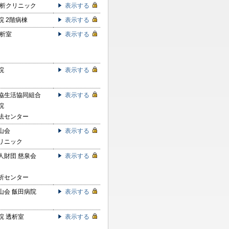
透析クリニック
表示する
院 2階病棟
表示する
透析室
表示する
院
表示する
協生活協同組合
表示する
院
法センター
山会
表示する
リニック
人財団 慈泉会
表示する
析センター
山会 飯田病院
表示する
院 透析室
表示する