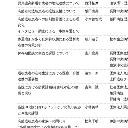
要介護高齢透析患者の地域連携について
西澤拓摩
須坂 腎・
高齢者の透析患者の退院支援について
阪田由美
長野中央病
高齢透析患者への個別性看護による心理
小木曽智成
飯田病院 
変化
インタビュー調査による一事例を通して
体重増加が多く低栄養状態にある透析患
成川遊子
松本協立病
者群の背景分析
保存期面談の実践と課題について
山川磨美
長野医療生
長野中央病
血液浄化療
透析患者の在宅生活における医療・介護
清水 新
医療法人丸
連携の重要性
上田透析ク
当院における防災計画(災害時対応)の整
宮島 誠
社会医療法
備と現状
相澤病院
腎臓病・透
当院HD室におけるフットケアの取り組み
小林美希
医療法人栗
と今後の課題
高齢透析患者の家族への関わり
松島千明
伊那中央病
~多職種連携による負担軽減を目指して~