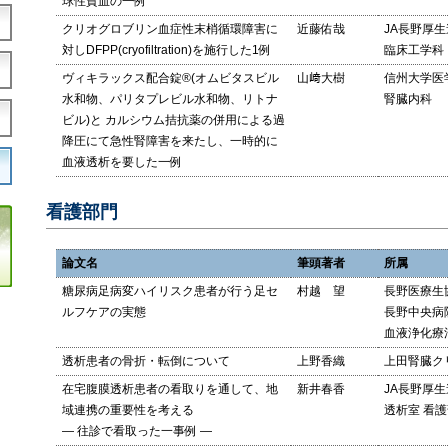
球性貧血の一例
クリオグロブリン血症性末梢循環障害に
近藤佑哉
JA長野厚
対しDFPP(cryofiltration)を施行した1例
臨床工学科
ヴィキラックス配合錠®(オムビタスビル
山﨑大樹
信州大学医
水和物、パリタプレビル水和物、リトナ
腎臓内科
ビル)と カルシウム拮抗薬の併用による過
降圧にて急性腎障害を来たし、一時的に
血液透析を要した一例
看護部門
論文名
筆頭著者
所属
糖尿病足病変ハイリスク患者が行う足セ
村越 望
長野医療生
ルフケアの実態
長野中央病
血液浄化療
透析患者の骨折・転倒について
上野香織
上田腎臓ク
在宅腹膜透析患者の看取りを通して、地
新井春香
JA長野厚
域連携の重要性を考える
透析室 看
― 往診で看取った一事例 ―