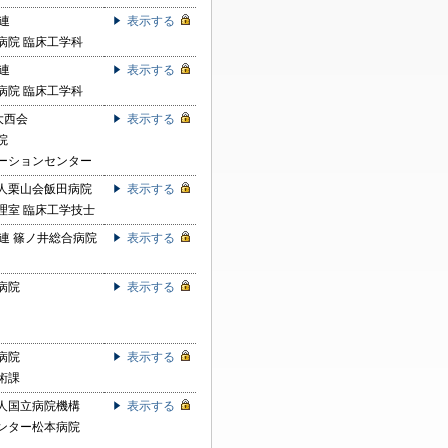
連
表示する
病院 臨床工学科
連
表示する
病院 臨床工学科
大西会
表示する
院
ーションセンター
人栗山会飯田病院
表示する
理室 臨床工学技士
生連 篠ノ井総合病院
表示する
病院
表示する
病院
表示する
術課
人国立病院機構
表示する
ンター松本病院