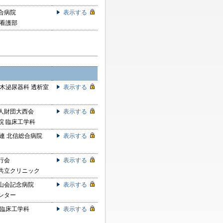
合病院
表示する
 看護部
鈴木泌尿器科 透析室
表示する
人財団大西会
表示する
院 臨床工学科
連 北信総合病院
表示する
行会
表示する
共立クリニック
山会記念病院
表示する
ンター
 臨床工学科
表示する