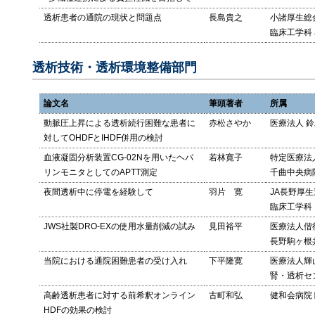
透析患者の通院の現状と問題点
長島貴之
小諸厚生総
臨床工学科
透析技術・透析環境整備部門
論文名
筆頭著者
所属
動脈圧上昇による透析続行困難な患者に
赤松さやか
医療法人 
対してOHDFとIHDF併用の検討
血液凝固分析装置CG-02Nを用いたヘパ
若林寛子
特定医療法
リンモニタとしてのAPTT測定
千曲中央病
夜間透析中に停電を経験して
羽片 寛
JA長野厚生
臨床工学科
JWS社製DRO-EXの使用水量削減の試み
見田裕平
医療法人偕
長野駒ヶ根
当院における通院困難患者の受け入れ
下平隆寛
医療法人輝
腎・透析セ
高齢透析患者に対する前希釈オンライン
古町和弘
健和会病院
HDFの効果の検討