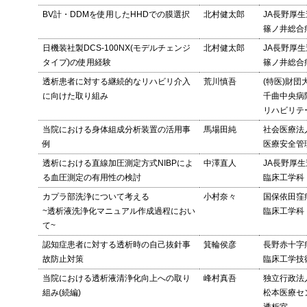
BV計・DDMを使用したHHDでの膜選択
北村健太郎
JA長野厚生
篠ノ井総合
日機装社製DCS-100NX(モデルチェンジ
北村健太郎
JA長野厚生
タイプ)の使用経験
篠ノ井総合
透析患者に対する継続的なリハビリ介入
荒川慎吾
(特医)財団
に向けた取り組み
千曲中央病
リハビリテ
当院における身体組成分析装置の活用事
馬場田純
社会医療法
例
医療安全管
透析における直線加圧測定方式NIBPによ
中澤直人
JA長野厚
る血圧測定の有用性の検討
臨床工学科
カプラ部洗浄について考える
小村奈々
国保依田窪
~透析液洗浄化マニュアル作成過程におい
臨床工学科
て~
認知症患者に対する透析時の自己抜針事
箕輪侯彦
長野赤十字
故防止対策
臨床工学技
当院における透析液清浄化向上への取り
峰村真吾
独立行政法
組み(続編)
松本医療セ