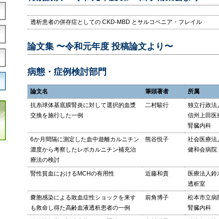
透析患者の併存症としての CKD-MBD とサルコペニア・フレイル
論文集 〜令和元年度 投稿論文より〜
病態・症例検討部門
論文名
筆頭著者
所属
抗糸球体基底膜腎炎に対して選択的血漿
二村駿行
独立行政法
交換を施行した一例
信州上田医
腎臓内科
6か月間隔に測定した血中遊離カルニチン
熊谷悦子
社会医療法
濃度から考察したレボカルニチン補充治
健和会病院
療法の検討
腎性貧血におけるMCHの有用性
近藤和貴
医療法人鈴
透析室
嚢胞感染による敗血症性ショックを来す
前角博子
松本市立病
も救命し得た高齢血液透析患者の一例
腎臓内科