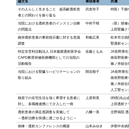
論文名
筆頭著者
所属
その人らしく生きること 超高齢透析患
武舎玲子
特医）千曲
者との関わりを振り返る
当院における透析患者のインスリン治療
中村千晴
（医）慈修
の問題点
上田腎臓ク
維持透析患者の事前指示書に対する意識
和氣広美
松本市立病
調査
腎透析セン
特定非営利活動法人 日本腹膜透析医学会
佐藤ともみ
JA長野厚生
CAPD教育研修医療機関としての当院の
南長野医療
活動報告
篠ノ井総合
当院における腎臓リハビリテーションの
関谷順子
JA長野厚生
取り組み
南長野医療
篠ノ井総合
人工腎セン
独居での在宅生活を強く希望する患者に
上原和美
(特医)丸山
対し、多職種連携にて介入した一例
上田透析ク
透析患者の満足度調査を実施して
八幡一美
北野病院 
～透析治療を快適に過ごせるように～
病棟・透析カンファレンスの構築
山本みゆき
伊那中央病