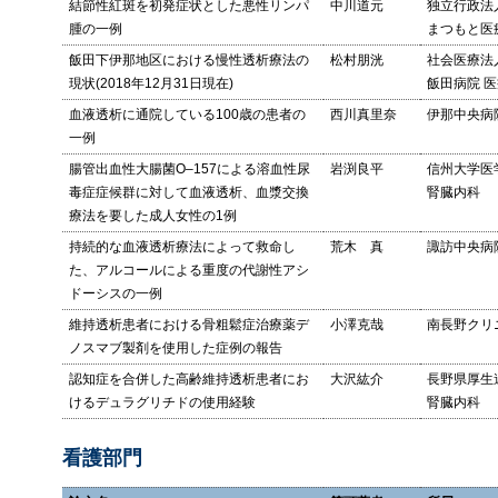
結節性紅斑を初発症状とした悪性リンパ
中川道元
独立行政法
腫の一例
まつもと医
飯田下伊那地区における慢性透析療法の
松村朋洸
社会医療法
現状(2018年12月31日現在)
飯田病院 
血液透析に通院している100歳の患者の
西川真里奈
伊那中央病
一例
腸管出血性大腸菌O–157による溶血性尿
岩渕良平
信州大学医
毒症症候群に対して血液透析、血漿交換
腎臓内科
療法を要した成人女性の1例
持続的な血液透析療法によって救命し
荒木 真
諏訪中央病
た、アルコールによる重度の代謝性アシ
ドーシスの一例
維持透析患者における骨粗鬆症治療薬デ
小澤克哉
南長野クリ
ノスマブ製剤を使用した症例の報告
認知症を合併した高齢維持透析患者にお
大沢紘介
長野県厚生
けるデュラグリチドの使用経験
腎臓内科
看護部門