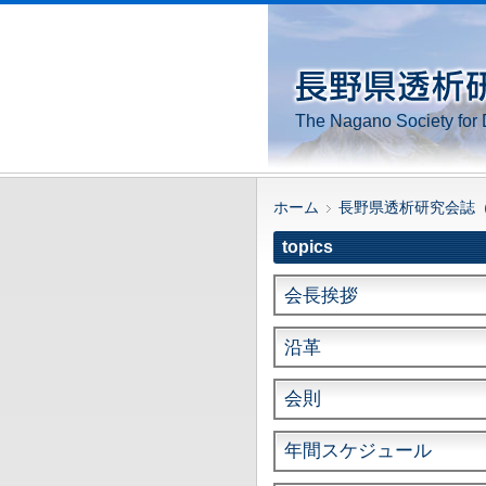
The Nagano Society for 
ホーム
長野県透析研究会誌
topics
会長挨拶
沿革
会則
年間スケジュール