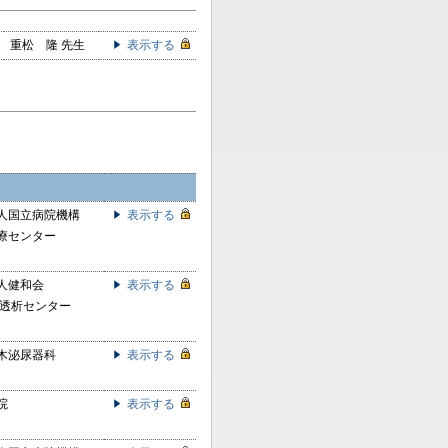
重松 隆 先生
表示する
人国立病院機構
表示する
療センター
人健和会
表示する
 透析センター
木泌尿器科
表示する
院
表示する