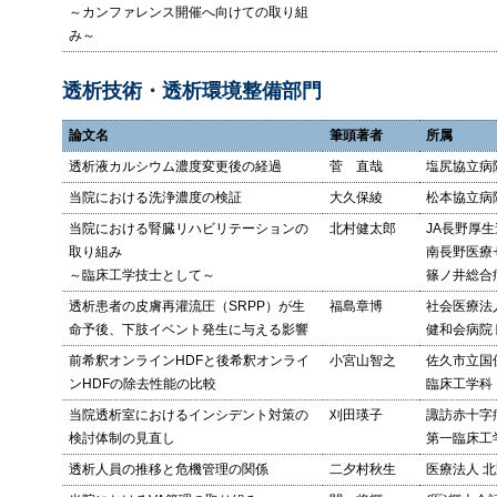
～カンファレンス開催へ向けての取り組
み～
透析技術・透析環境整備部門
論文名
筆頭著者
所属
透析液カルシウム濃度変更後の経過
菅 直哉
塩尻協立病
当院における洗浄濃度の検証
大久保綾
松本協立病
当院における腎臓リハビリテーションの
北村健太郎
JA長野厚生
取り組み
南長野医療
～臨床工学技士として～
篠ノ井総合
透析患者の皮膚再灌流圧（SRPP）が生
福島章博
社会医療法
命予後、下肢イベント発生に与える影響
健和会病院
前希釈オンラインHDFと後希釈オンライ
小宮山智之
佐久市立国
ンHDFの除去性能の比較
臨床工学科
当院透析室におけるインシデント対策の
刈田瑛子
諏訪赤十字
検討体制の見直し
第一臨床工
透析人員の推移と危機管理の関係
二夕村秋生
医療法人 