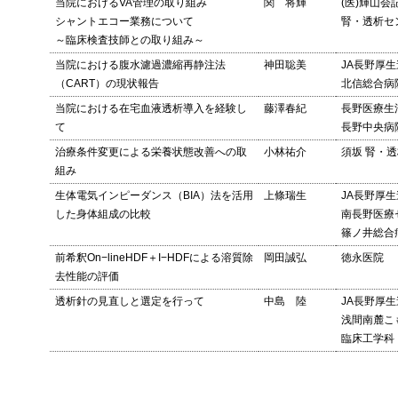
当院におけるVA管理の取り組み
関 将輝
(医)輝山会
シャントエコー業務について
腎・透析セ
～臨床検査技師との取り組み～
当院における腹水濾過濃縮再静注法
神田聡美
JA長野厚生
（CART）の現状報告
北信総合病
当院における在宅血液透析導入を経験し
藤澤春紀
長野医療生
て
長野中央病
治療条件変更による栄養状態改善への取
小林祐介
須坂 腎・
組み
生体電気インピーダンス（BIA）法を活用
上條瑞生
JA長野厚生
した身体組成の比較
南長野医療
篠ノ井総合
前希釈On−lineHDF＋I−HDFによる溶質除
岡田誠弘
徳永医院
去性能の評価
透析針の見直しと選定を行って
中島 陸
JA長野厚生
浅間南麓こ
臨床工学科