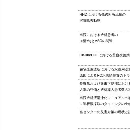
HHDにおける低透析液流量の
溶質除去動態
当院における透析患者の
血清MgとASOの関連
On-lineHDFにおける貧血改善
在宅血液透析における水道用凝
原因によるRO水供給装置のト
長野県および飯田下伊那におけ
入率の評価と透析導入患者数の
当院透析液清浄化マニュアルの
～透析液採取のタイミングの比
当センターの災害対策の現状と