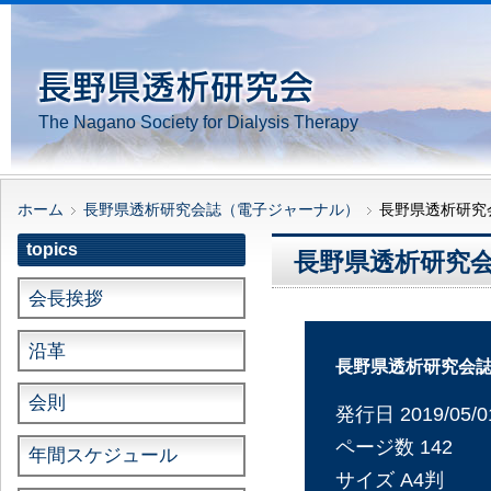
The Nagano Society for Dialysis Therapy
ホーム
長野県透析研究会誌（電子ジャーナル）
長野県透析研究会誌 
topics
長野県透析研究会誌 V
会長挨拶
沿革
長野県透析研究会誌 Vo
会則
発行日 2019/05/0
ページ数 142
年間スケジュール
サイズ A4判