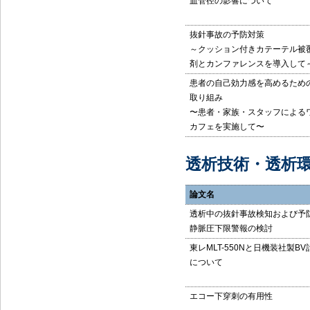
血管径の影響について
抜針事故の予防対策
～クッション付きカテーテル被
剤とカンファレンスを導入して
患者の自己効力感を高めるため
取り組み
〜患者・家族・スタッフによる
カフェを実施して〜
透析技術・透析
論文名
透析中の抜針事故検知および予
静脈圧下限警報の検討
東レMLT-550Nと日機装社製B
について
エコー下穿刺の有用性