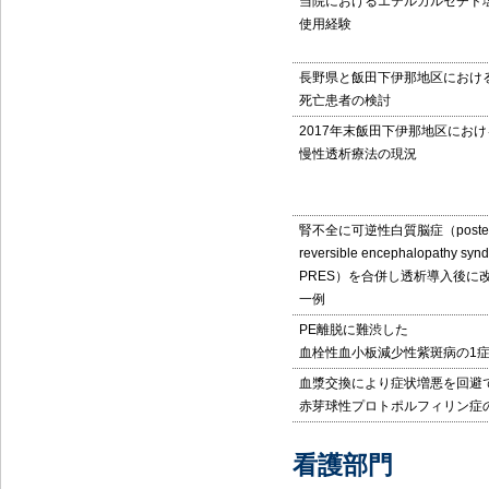
当院におけるエテルカルセチド
使用経験
長野県と飯田下伊那地区におけ
死亡患者の検討
2017年末飯田下伊那地区におけ
慢性透析療法の現況
腎不全に可逆性白質脳症（posteri
reversible encephalopathy synd
PRES）を合併し透析導入後に
一例
PE離脱に難渋した
血栓性血小板減少性紫斑病の1
血漿交換により症状増悪を回避
赤芽球性プロトポルフィリン症
看護部門