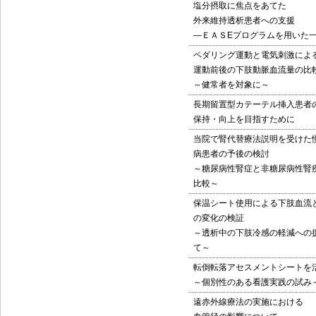
塩分摂取に焦点をあてた
外来維持透析患者への支援
―ＥＡＳEプログラムを用いた
ペダリング運動と電気刺激によ
運動前後の下肢動脈血流量の比
～健常者を対象に～
長期留置型カテーテル挿入患者の
保持・向上を目指すために
当院で腎代替療法説明を受けた
病患者の予後の検討
～糖尿病性腎症と非糖尿病性腎
比較～
保温シート使用による下肢血流
の変化の検証
～透析中の下肢冷感の軽減への
て～
転倒転落アセスメントシートを
～個別性のある看護実践の試み
遠赤外線療法の実施における