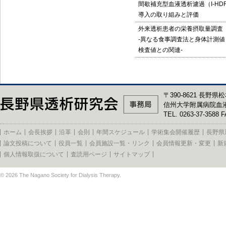
間歇補充型血液透析濾過（I-HD
導入の取り組みと評価
外来透析患者の栄養摂取量調査
-異なる食事調査法と身体計測値
検査値との関連-
〒390-8621 長野県松
信州大学附属病院血
TEL. 0263-37-3588 F
ホーム
会長挨拶
沿革
会則
年間スケジュール
学術集会開催履歴
長野県
論文投稿について
役員一覧
会員施設一覧・リンク
会員情報更新・変更
新
個人情報取扱について
査読用ページ
サイトマップ
© 2026
The Nagano Society for Dialysis Therapy
.