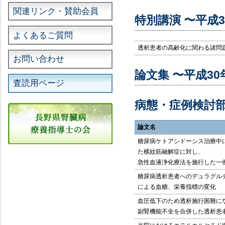
関連リンク・賛助会員
特別講演 〜平成3
よくあるご質問
透析患者の高齢化に関わる諸問
お問い合わせ
論文集 〜平成3
査読用ページ
病態・症例検討
論文名
糖尿病ケトアシドーシス治療中
た横紋筋融解症に対し、
急性血液浄化療法を施行した一
糖尿病透析患者へのデュラグル
による血糖、栄養指標の変化
血圧低下のため透析施行困難に
副腎機能不全を合併した透析患