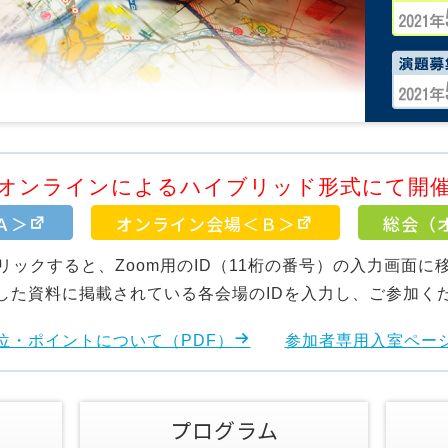
オンラインによるハイブリッド形式にて開
Ａ＞
オンライン会場＜Ｂ＞
総会（
リックすると、Zoom用のID（11桁の番号）の入力画面に
した資料に掲載されている各会場のIDを入力し、ご参加く
位・ポイントについて（PDF）
参加者専用入室ペー
プログラム