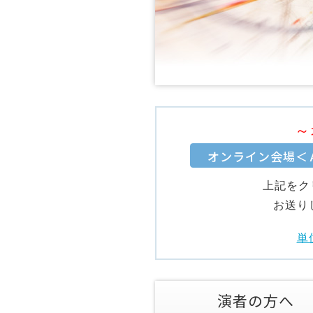
～
オンライン会場＜
上記をク
お送り
単
演者の方へ