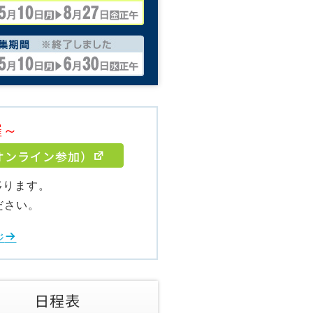
催～
オンライン参加）
移ります。
ださい。
ジ
日程表