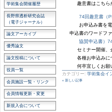
趣意書はこちら
学術集会開催履歴
長野県透析研究会誌
74回趣意書（P
（電子ジャーナル）
お申込み書を電子
申込書のワードフ
論文アーカイブ
協賛申込書）74
優秀論文
セミナー開催、
各種お申込みに
論文投稿について
何卒宜しくお願
役員一覧
カテゴリー:
学術集会イ
« 新しい記事
会員施設一覧・リンク
会員情報更新・変更
新規入会について