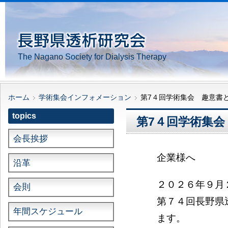
The Nagano Society for Dialysis Therapy
ホーム
学術集会インフォメーション
第7４回学術集会 趣意書
topics
第7４回学術集
会長挨拶
企業様へ
沿革
２０２６年９月
会則
第７４回長野県
年間スケジュール
ます。