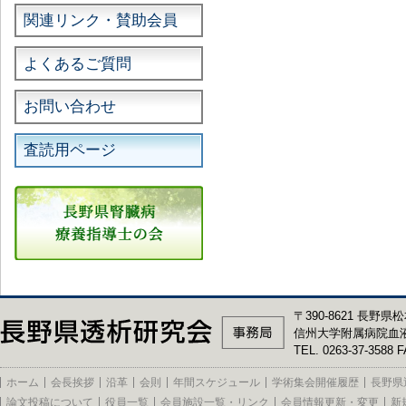
関連リンク・賛助会員
よくあるご質問
お問い合わせ
査読用ページ
〒390-8621 長野県松
信州大学附属病院血
TEL. 0263-37-3588 F
ホーム
会長挨拶
沿革
会則
年間スケジュール
学術集会開催履歴
長野県
論文投稿について
役員一覧
会員施設一覧・リンク
会員情報更新・変更
新