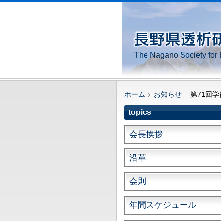
The Nagano Society for 
ホーム
お知らせ
第71回
topics
会長挨拶
沿革
会則
年間スケジュール