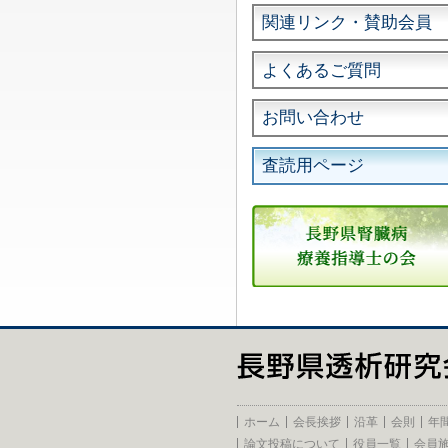
関連リンク・賛助会員
よくあるご質問
お問い合わせ
査読用ページ
ホーム
会長挨拶
沿革
会則
年
論文投稿について
役員一覧
会員