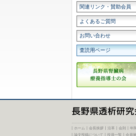
関連リンク・賛助会員
よくあるご質問
お問い合わせ
査読用ページ
ホーム
会長挨拶
沿革
会則
年
論文投稿について
役員一覧
会員