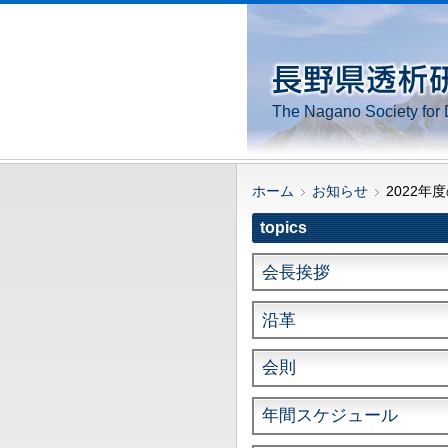
The Nagano Society for 
ホーム
お知らせ
2022年
topics
会長挨拶
沿革
会則
年間スケジュール