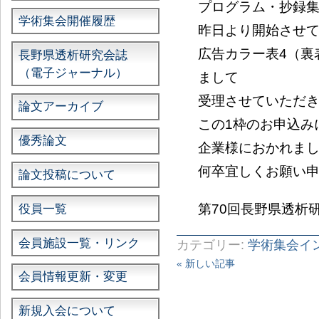
プログラム・抄録
学術集会開催履歴
昨日より開始させ
広告カラー表4（裏
長野県透析研究会誌
（電子ジャーナル）
まして
受理させていただ
論文アーカイブ
この1枠のお申込み
優秀論文
企業様におかれま
何卒宜しくお願い
論文投稿について
第70回長野県透析
役員一覧
会員施設一覧・リンク
カテゴリー:
学術集会イ
« 新しい記事
会員情報更新・変更
新規入会について