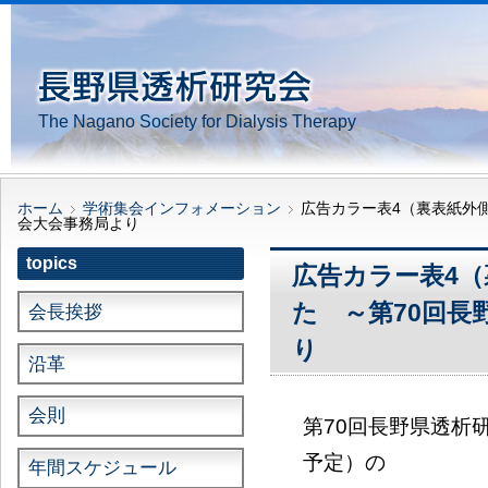
The Nagano Society for Dialysis Therapy
ホーム
学術集会インフォメーション
広告カラー表4（裏表紙外
会大会事務局より
topics
広告カラー表4
た ～第70回長
会長挨拶
り
沿革
会則
第70回長野県透析
予定）の
年間スケジュール