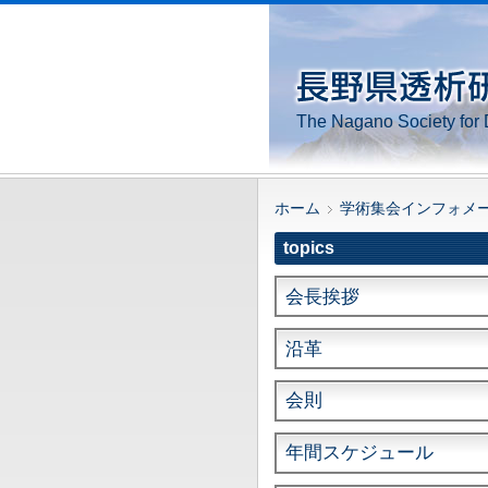
The Nagano Society for 
ホーム
学術集会インフォメ
topics
会長挨拶
沿革
会則
年間スケジュール