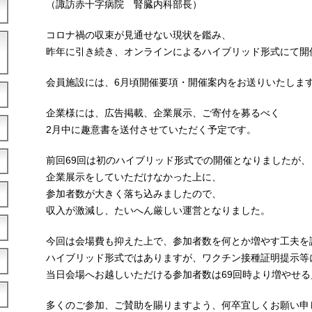
（諏訪赤十字病院 腎臓内科部長）
コロナ禍の収束が見通せない現状を鑑み、
昨年に引き続き、オンラインによるハイブリッド形式にて開
会員施設には、6月頃開催要項・開催案内をお送りいたしま
企業様には、広告掲載、企業展示、ご寄付を募るべく
2月中に趣意書を送付させていただく予定です。
前回69回は初のハイブリッド形式での開催となりましたが、
企業展示をしていただけなかった上に、
参加者数が大きく落ち込みましたので、
収入が激減し、たいへん厳しい運営となりました。
今回は会場費も抑えた上で、参加者数を何とか増やす工夫を
ハイブリッド形式ではありますが、ワクチン接種証明提示等
当日会場へお越しいただける参加者数は69回時より増やせ
多くのご参加、ご賛助を賜りますよう、何卒宜しくお願い申