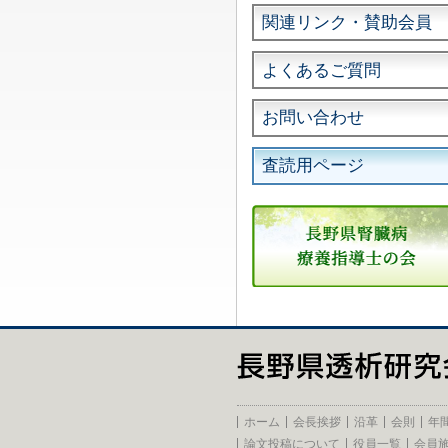
関連リンク・賛助会員
よくあるご質問
お問い合わせ
査読用ページ
ホーム
会長挨拶
沿革
会則
年
論文投稿について
役員一覧
会員