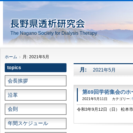
The Nagano Society for Dialysis Therapy
ホーム
月:
2021年5月
topics
月:
2021年5月
会長挨拶
第69回学術集会の
沿革
2021年5月11日
カテゴリー:
会則
令和3年9月12日（日） 松
ホームページが開設されました。 → h
の詳細 […]
年間スケジュール