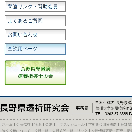
関連リンク・賛助会員
よくあるご質問
お問い合わせ
査読用ページ
〒390-8621 長野県松
信州大学附属病院血
TEL. 0263-37-3588 F
ホーム
会長挨拶
沿革
会則
年間スケジュール
学術集会開催履歴
長野県
論文投稿について
役員一覧
会員施設一覧・リンク
会員情報更新・変更
新