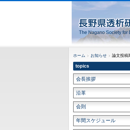
The Nagano Society for 
ホーム
お知らせ
論文投稿
topics
会長挨拶
沿革
会則
年間スケジュール