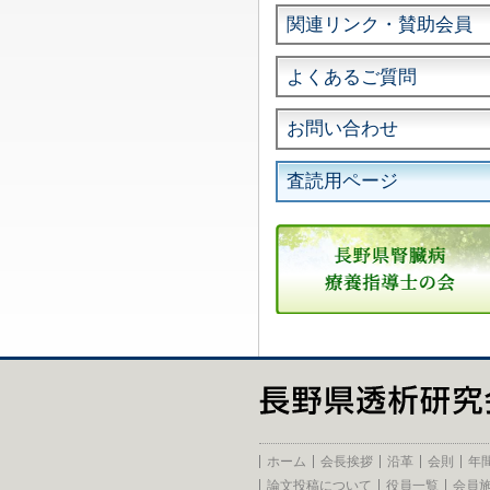
関連リンク・賛助会員
よくあるご質問
お問い合わせ
査読用ページ
ホーム
会長挨拶
沿革
会則
年
論文投稿について
役員一覧
会員