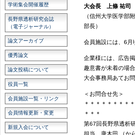
学術集会開催履歴
大会長 上條 祐司
（信州大学医学部
長野県透析研究会誌
部長）
（電子ジャーナル）
論文アーカイブ
会員施設には、6月
優秀論文
企業様には、広告
趣意書が未着の場
論文投稿について
大会事務局あてお
役員一覧
＜お問合せ先＞
会員施設一覧・リンク
＊＊＊＊＊＊＊＊
会員情報更新・変更
＊＊＊
第67回長野県透析
新規入会について
担当 唐木田 （からきだ） 