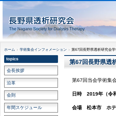
The Nagano Society for Dialysis Therapy
ホーム
学術集会インフォメーション
第67回長野県透析研究会
topics
第67回長野県透
会長挨拶
第67回当会学術集
沿革
日時 2019年（令
会則
会場 松本市 ホテ
年間スケジュール