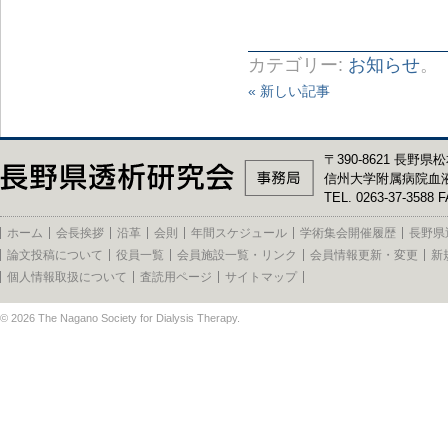
カテゴリー:
お知らせ
。
« 新しい記事
〒390-8621 長野県松
信州大学附属病院血
TEL. 0263-37-3588 F
ホーム
会長挨拶
沿革
会則
年間スケジュール
学術集会開催履歴
長野県
論文投稿について
役員一覧
会員施設一覧・リンク
会員情報更新・変更
新
個人情報取扱について
査読用ページ
サイトマップ
© 2026
The Nagano Society for Dialysis Therapy
.