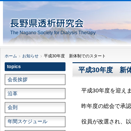
The Nagano Society for Dialysis Therapy
ホーム
お知らせ
平成30年度 新体制でのスタート
topics
平成30年度 新
会長挨拶
平成30年度を迎え
沿革
昨年度の総会で承
会則
役員が改選され、
年間スケジュール