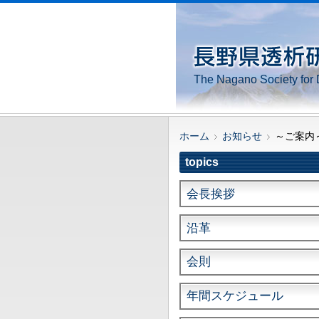
The Nagano Society for 
ホーム
お知らせ
～ご案内
topics
会長挨拶
沿革
会則
年間スケジュール