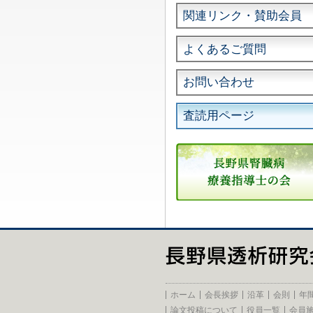
関連リンク・賛助会員
よくあるご質問
お問い合わせ
査読用ページ
ホーム
会長挨拶
沿革
会則
年
論文投稿について
役員一覧
会員