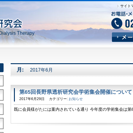
サイト
Dialysis Therapy
月:
2017年6月
第65回長野県透析研究会学術集会開催について
2017年6月29日
カテゴリー:
お知らせ
既に会員様がたには案内されている通り 今年度の学術集会は第65
（日） 松本市キッセイ文化ホールにて開催されます。 大会事
に、 大会長は床尾万寿雄先生にお務めいただきます。 […]