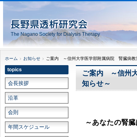
The Nagano Society for Dialysis Therapy
ホーム
お知らせ
ご案内 ～信州大学医学部附属病院 腎臓病教
topics
ご案内 ～信州
知らせ～
会長挨拶
沿革
会則
～あなたの腎臓
年間スケジュール