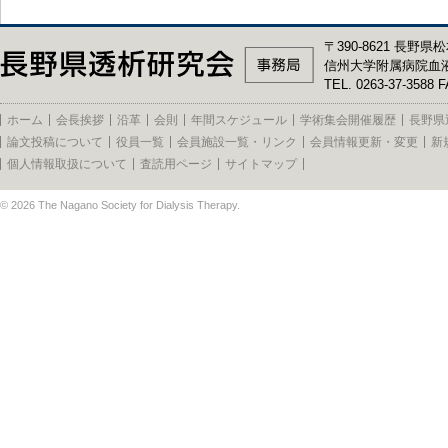
〒390-8621 長野県松
信州大学附属病院血
TEL. 0263-37-3588 F
ホーム
会長挨拶
沿革
会則
年間スケジュール
学術集会開催履歴
長野県
論文投稿について
役員一覧
会員施設一覧・リンク
会員情報更新・変更
新
個人情報取扱について
査読用ページ
サイトマップ
© 2026
The Nagano Society for Dialysis Therapy
.