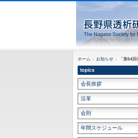
The Nagano Society for 
ホーム
お知らせ
「第64
topics
会長挨拶
沿革
会則
年間スケジュール