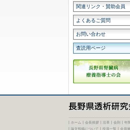
関連リンク・賛助会員
よくあるご質問
お問い合わせ
査読用ページ
ホーム
会長挨拶
沿革
会則
年
論文投稿について
役員一覧
会員