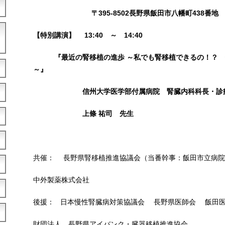
〒395-8502長野県飯田市八幡町438番地 ℡ 02
【特別講演】 13:40 ～ 14:40
『最近の腎移植の進歩 ～私でも腎移植できるの！？
～』
信州大学医学部付属病院 腎臓内科科長・診
上條 祐司 先生
共催： 長野県腎移植推進協議会（当番幹事：飯田市立病院
中外製薬株式会社
後援： 日本慢性腎臓病対策協議会 長野県医師会 飯田
財団法人 長野県アイバンク・臓器移植推進協会