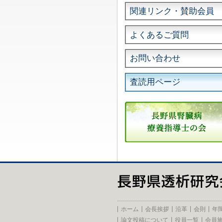
関連リンク・賛助会員
よくあるご質問
お問い合わせ
査読用ページ
ホーム
会長挨拶
沿革
会則
年
論文投稿について
役員一覧
会員