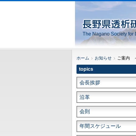
The Nagano Society for 
ホーム
お知らせ
ご案内 
topics
会長挨拶
沿革
会則
年間スケジュール