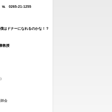
65-21-1255
僕はドナーになれるのかな！？
療教授
）
医師会