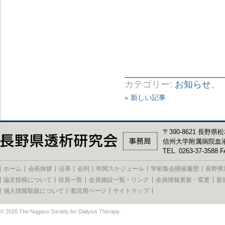
カテゴリー:
お知らせ
。
« 新しい記事
〒390-8621 長野県松
信州大学附属病院血
TEL. 0263-37-3588 F
ホーム
会長挨拶
沿革
会則
年間スケジュール
学術集会開催履歴
長野県
論文投稿について
役員一覧
会員施設一覧・リンク
会員情報更新・変更
新
個人情報取扱について
査読用ページ
サイトマップ
© 2026
The Nagano Society for Dialysis Therapy
.