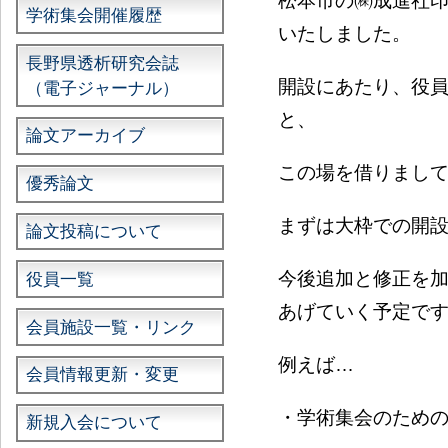
松本市の㈱成進社
学術集会開催履歴
いたしました。
長野県透析研究会誌
開設にあたり、役
（電子ジャーナル）
と、
論文アーカイブ
この場を借りまし
優秀論文
まずは大枠での開
論文投稿について
今後追加と修正を
役員一覧
あげていく予定で
会員施設一覧・リンク
例えば…
会員情報更新・変更
・学術集会のため
新規入会について